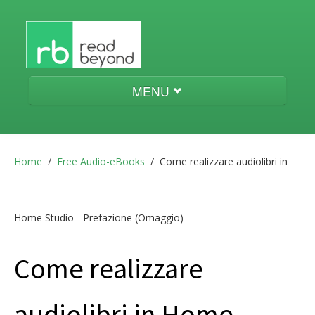
MENU
Audio-eBooks
Home
/
Free Audio-eBooks
/
Come realizzare audiolibri in
Menestrello
Home Studio - Prefazione (Omaggio)
Come realizzare
aeneas
audiolibri in Home