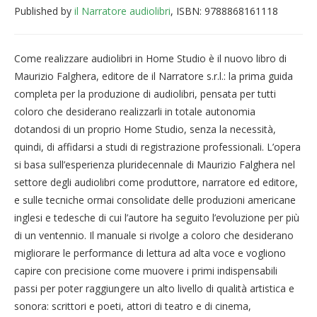
Published by
il Narratore audiolibri
, ISBN: 9788868161118
Come realizzare audiolibri in Home Studio è il nuovo libro di
Maurizio Falghera, editore de il Narratore s.r.l.: la prima guida
completa per la produzione di audiolibri, pensata per tutti
coloro che desiderano realizzarli in totale autonomia
dotandosi di un proprio Home Studio, senza la necessità,
quindi, di affidarsi a studi di registrazione professionali. L’opera
si basa sull’esperienza pluridecennale di Maurizio Falghera nel
settore degli audiolibri come produttore, narratore ed editore,
e sulle tecniche ormai consolidate delle produzioni americane
inglesi e tedesche di cui l’autore ha seguito l’evoluzione per più
di un ventennio. Il manuale si rivolge a coloro che desiderano
migliorare le performance di lettura ad alta voce e vogliono
capire con precisione come muovere i primi indispensabili
passi per poter raggiungere un alto livello di qualità artistica e
sonora: scrittori e poeti, attori di teatro e di cinema,